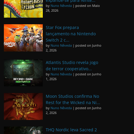
expande-se para Ninte...
by
Nuno Nêveda
|
posted on Maio
28, 2026
Star Fox prepara
lançamento na Nintendo
Switch 2 c...
by
Nuno Nêveda
|
posted on Junho
2, 2026
Atlantis Studio revela jogo
de terror cooperativo...
by
Nuno Nêveda
|
posted on Junho
1, 2026
Moon Studios confirma No
Rest for the Wicked na Ni...
by
Nuno Nêveda
|
posted on Junho
2, 2026
THQ Nordic leva Sacred 2