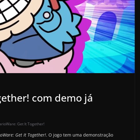
gether! com demo já
rioWare: Get It Together!
oWare: Get It Together!
. O jogo tem uma demonstração