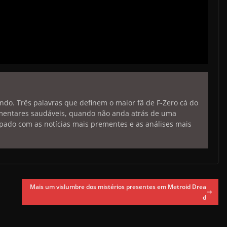
endo. Três palavras que definem o maior fã de F-Zero cá do
limentares saudáveis, quando não anda atrás de uma
pado com as notícias mais prementes e as análises mais
Mais um vislumbre dos mistérios presentes em Metroid Drea
d