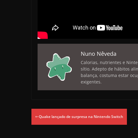
Nuno Nêveda
Calorias, nutrientes e Nint
sítio. Adepto de hábitos a
balança, costuma estar ocu
exigentes.
Quake lançado de surpresa na Nintendo Switch