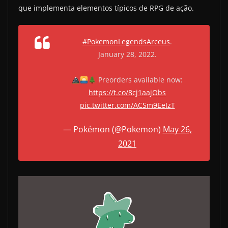
que implementa elementos típicos de RPG de ação.
#PokemonLegendsArceus
.
January 28, 2022.
Preorders available now:
https://t.co/8cj1aajObs
pic.twitter.com/ACSm9EeIzT
— Pokémon (@Pokemon)
May 26,
2021