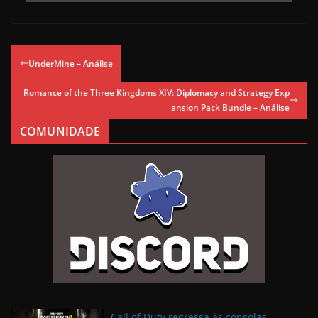
UnderMine – Análise
Romance of the Three Kingdoms XIV: Diplomacy and Strategy Exp
ansion Pack Bundle – Análise
COMUNIDADE
Call of Duty regressa às consolas