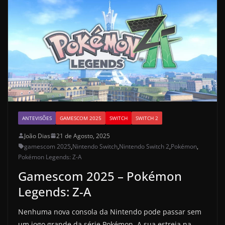
ANTEVISÕES
GAMESCOM 2025
SWITCH
SWITCH 2
João Dias
21 de Agosto, 2025
gamescom 2025
,
Nintendo Switch
,
Nintendo Switch 2
,
Pokémon
,
Pokémon Legends: Z-A
Gamescom 2025 – Pokémon
Legends: Z-A
Nenhuma nova consola da Nintendo pode passar sem
um jogo grande da série Pokémon. A sua estreia na