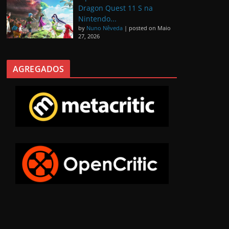
Dragon Quest 11 S na
Nintendo...
by
Nuno Nêveda
|
posted on Maio
27, 2026
AGREGADOS