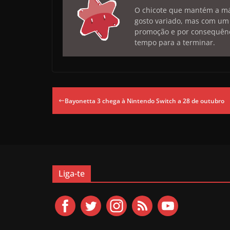
O chicote que mantém a máq
gosto variado, mas com um
promoção e por consequênc
tempo para a terminar.
Bayonetta 3 chega à Nintendo Switch a 28 de outubro
Liga-te