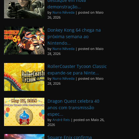
destaque em nova
demonstração...
by
Nuno Nêveda
|
posted on Maio
26, 2026
Donkey Kong 64 chega na
próxima semana ao
Nintendo...
by
Nuno Nêveda
|
posted on Maio
28, 2026
RollerCoaster Tycoon Classic
expande-se para Ninte...
by
Nuno Nêveda
|
posted on Maio
28, 2026
Dragon Quest celebra 40
anos com transmissão
espec...
by
André Reis
|
posted on Maio 26,
2026
Square Enix confirma