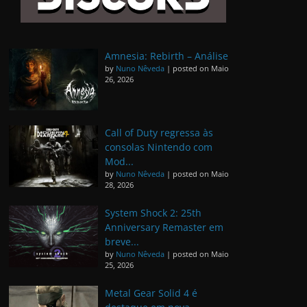
Amnesia: Rebirth – Análise
by
Nuno Nêveda
|
posted on Maio
26, 2026
Call of Duty regressa às
consolas Nintendo com
Mod...
by
Nuno Nêveda
|
posted on Maio
28, 2026
System Shock 2: 25th
Anniversary Remaster em
breve...
by
Nuno Nêveda
|
posted on Maio
25, 2026
Metal Gear Solid 4 é