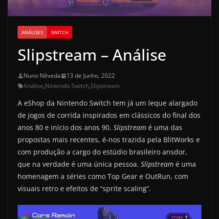
ANÁLISES
SWITCH
Slipstream – Análise
Nuno Nêveda
13 de Junho, 2022
Análise
,
Nintendo Switch
,
Slipstream
A eShop da Nintendo Switch tem já um leque alargado
de jogos de corrida inspirados em clássicos do final dos
anos 80 e início dos anos 90.
Slipstream
é uma das
propostas mais recentes, é-nos trazida pela BlitWorks e
com produção a cargo do estúdio brasileiro ansdor,
que na verdade é uma única pessoa.
Slipstream
é uma
homenagem a séries como Top Gear e OutRun, com
visuais retro e efeitos de “sprite scaling”
.