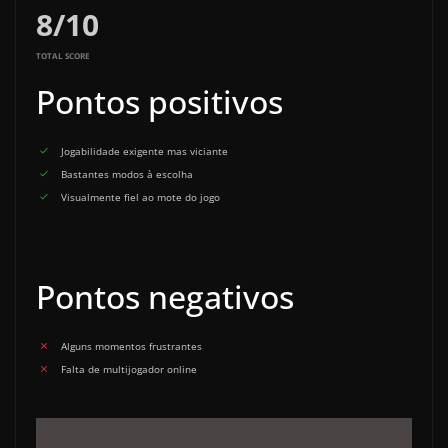
8
/
10
TOTAL SCORE
Pontos positivos
Jogabilidade exigente mas viciante
Bastantes modos à escolha
Visualmente fiel ao mote do jogo
Pontos negativos
Alguns momentos frustrantes
Falta de multijogador online