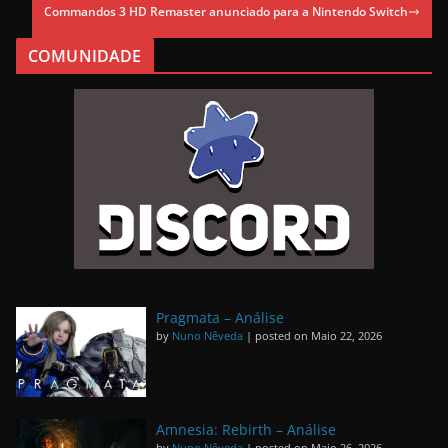
Commandos 3 HD Remaster anunciado para a Nintendo Switch
COMUNIDADE
Pragmata – Análise
by
Nuno Nêveda
|
posted on Maio 22, 2026
Amnesia: Rebirth – Análise
by
Nuno Nêveda
|
posted on Maio 26, 2026