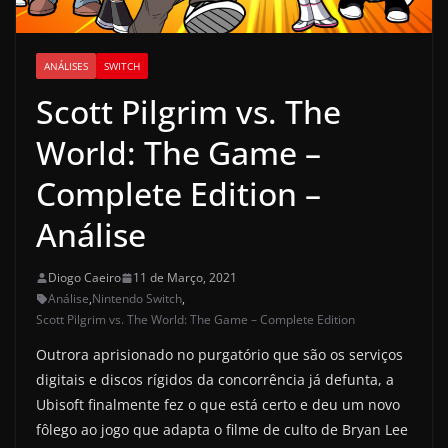
ANÁLISES
SWITCH
Scott Pilgrim vs. The
World: The Game –
Complete Edition –
Análise
Diogo Caeiro
11 de Março, 2021
Análise
,
Nintendo Switch
,
Scott Pilgrim vs. The World: The Game – Complete Edition
Outrora aprisionado no purgatório que são os serviços
digitais e discos rígidos da concorrência já defunta, a
Ubisoft finalmente fez o que está certo e deu um novo
fôlego ao jogo que adapta o filme de culto de Bryan Lee